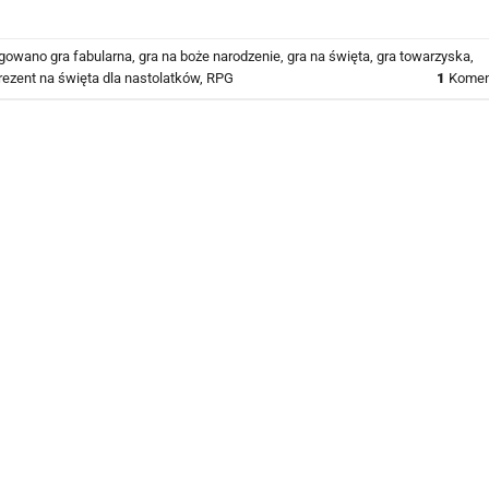
agowano
gra fabularna
,
gra na boże narodzenie
,
gra na święta
,
gra towarzyska
,
rezent na święta dla nastolatków
,
RPG
1
Komen