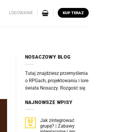
LOGOWANIE
KUP TERAZ
NOSACZOWY BLOG
Tutaj znajdziesz przemyślenia
o RPGach, projektowaniu i lore
świata Nosaczy. Rozgość się
NAJNOWSZE WPISY
Jak zintegrować
02
lip
grupę? | Zabawy
integracyjne i gry