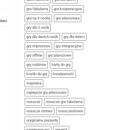
czas
offline
gra fabularna
gra kooperacyjna
gra na 3 osoby
gra planszowa
tarz
gry dla 2 osób
gry dla dwóch osób
gry dla dzieci
gry imprezowe
gry integracyjne
gry offline
gry planszowe
gry rodzinne
karty do gry
kostki do gry
kreatywność
majówka
najlepsze gry planszowe
nosacze
nosacze gra fabularna
nosacze stories
nosaczestories
oryginalne prezenty
papierowe rpg
prezent