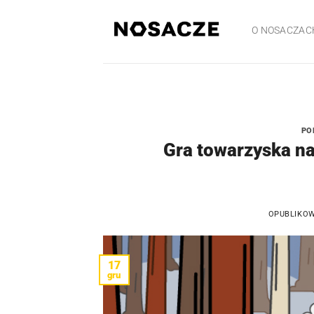
Przewiń
do
O NOSACZAC
zawartości
PO
Gra towarzyska n
OPUBLIKO
17
gru