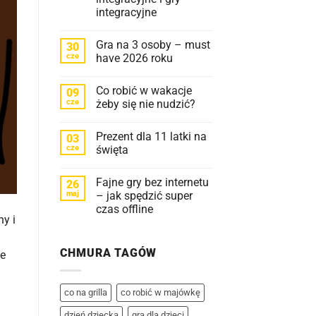
integracyjne
Brak
komentarzy
Gra na 3 osoby – must
30
do
Jak
cze
have 2026 roku
zintegrować
grupę?
Brak
|
komentarzy
Co robić w wakacje
09
Zabawy
do
integracyjne
Gra
cze
żeby się nie nudzić?
i
na
gry
3
Brak
integracyjne
osoby
komentarzy
Prezent dla 11 latki na
03
–
do
must
Co
cze
święta
have
robić
2026
w
Brak
roku
wakacje
komentarzy
Fajne gry bez internetu
26
żeby
do
się
Prezent
maj
– jak spędzić super
nie
dla
czas offline
nudzić?
11
ny i
latki
Brak
na
komentarzy
święta
do
CHMURA TAGÓW
Fajne
że
gry
bez
internetu
–
co na grilla
co robić w majówkę
jak
spędzić
dzień dziecka
gra dla dzieci
super