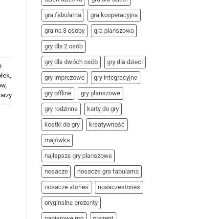
czas
offline
gra fabularna
gra kooperacyjna
gra na 3 osoby
gra planszowa
gry dla 2 osób
gry dla dwóch osób
gry dla dzieci
h
ołek
,
gry imprezowe
gry integracyjne
ów
,
gry offline
gry planszowe
arzy
gry rodzinne
karty do gry
kostki do gry
kreatywność
majówka
najlepsze gry planszowe
nosacze
nosacze gra fabularna
nosacze stories
nosaczestories
oryginalne prezenty
papierowe rpg
prezent