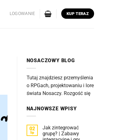
LOGOWANIE
KUP TERAZ
NOSACZOWY BLOG
Tutaj znajdziesz przemyślenia
o RPGach, projektowaniu i lore
świata Nosaczy. Rozgość się
NAJNOWSZE WPISY
Jak zintegrować
02
lip
grupę? | Zabawy
integracyjne i gry