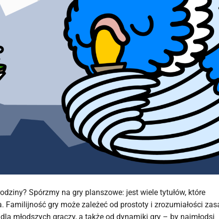
odziny? Spórzmy na gry planszowe: jest wiele tytułów, które
. Familijność gry może zależeć od prostoty i zrozumiałości zas
u dla młodszych graczy, a także od dynamiki gry – by najmłodsi