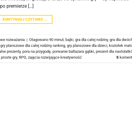
 po premierze […]
KONTYNUUJ CZYTANIE
→
we rozważania
|
Otagowano
90 minut
,
bajki
,
gra dla całej rodziny
,
gra dla dwóc
,
gry planszowe dla całej rodziny ranking
,
gry planszowe dla dzieci
,
koziołek mat
alne prezenty
,
pora na przygodę
,
porwanie baltazara gąbki
,
prezent dla nastolatk
,
proste gry
,
RPG
,
zajęcia rozwijające kreatywność
5
koment