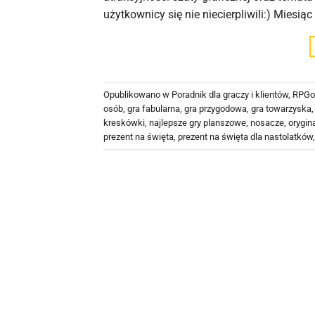
użytkownicy się nie niecierpliwili:) Miesiąc
Opublikowano w
Poradnik dla graczy i klientów
,
RPGo
osób
,
gra fabularna
,
gra przygodowa
,
gra towarzyska
kreskówki
,
najlepsze gry planszowe
,
nosacze
,
orygin
prezent na święta
,
prezent na święta dla nastolatków