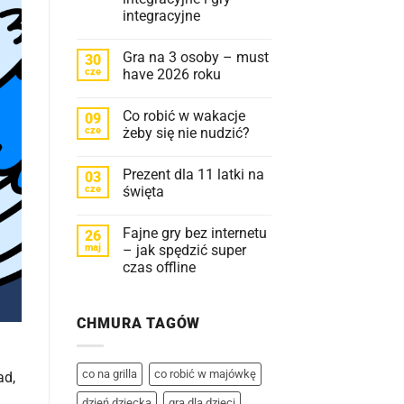
integracyjne
Brak
komentarzy
Gra na 3 osoby – must
30
do
Jak
cze
have 2026 roku
zintegrować
grupę?
Brak
|
komentarzy
Co robić w wakacje
09
Zabawy
do
integracyjne
Gra
cze
żeby się nie nudzić?
i
na
gry
3
Brak
integracyjne
osoby
komentarzy
Prezent dla 11 latki na
03
–
do
must
Co
cze
święta
have
robić
2026
w
Brak
roku
wakacje
komentarzy
Fajne gry bez internetu
26
żeby
do
się
Prezent
maj
– jak spędzić super
nie
dla
czas offline
nudzić?
11
latki
Brak
na
komentarzy
święta
do
CHMURA TAGÓW
Fajne
gry
bez
internetu
–
co na grilla
co robić w majówkę
ad,
jak
spędzić
dzień dziecka
gra dla dzieci
super