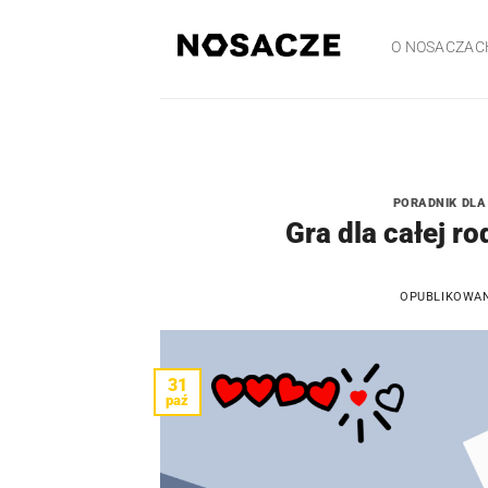
Przewiń
do
O NOSACZAC
zawartości
PORADNIK DLA
Gra dla całej r
OPUBLIKOWA
31
paź